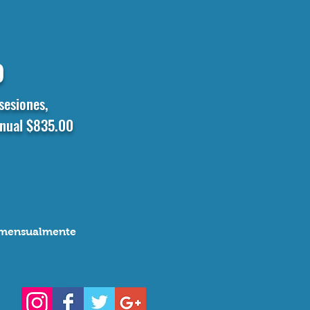
o
sesiones,
anual $835.00
n mensualmente