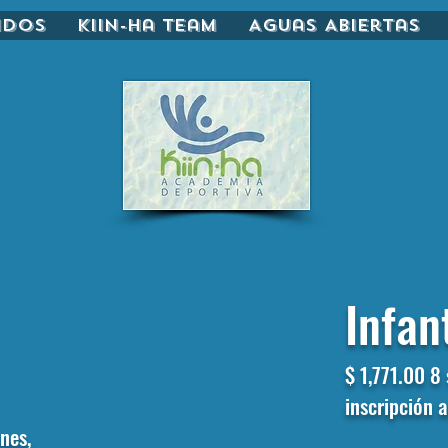
idos
Kiin-ha Team
Aguas Abiertas
Infan
$ 1,771.00
8 
inscripción 
ones,