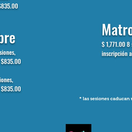
 $835.00
Matr
bre
$ 1,771.00
8 
esiones,
inscripción 
l $835.00
iones,
l $835.00
* las sesiones caduca