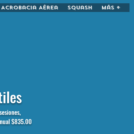
Acrobacia Aérea
Squash
más +
tiles
sesiones,
anual $835.00