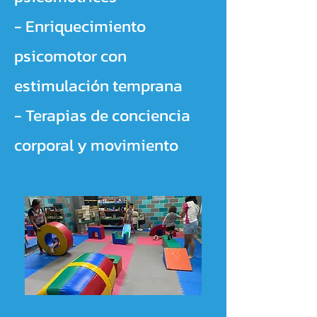
- Enriquecimiento
psicomotor con
estimulación temprana
- Terapias de conciencia
corporal y movimiento